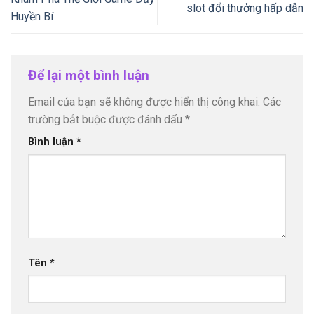
slot đổi thưởng hấp dẫn
Huyền Bí
Để lại một bình luận
Email của bạn sẽ không được hiển thị công khai.
Các
trường bắt buộc được đánh dấu
*
Bình luận
*
Tên
*