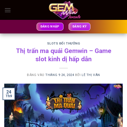
Bỏ
qua
nội
dung
ĐĂNG NHẬP
ĐĂNG KÝ
SLOTS ĐỔI THƯỞNG
Thị trấn ma quái Gemwin – Game
slot kinh dị hấp dẫn
ĐĂNG VÀO
THÁNG 9 24, 2024
BỞI
LÊ THỊ VÂN
24
Th9