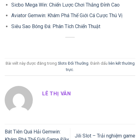
Sicbo Mega Win: Chiến Lược Chơi Thắng Đỉnh Cao
Aviator Gemwin: Khám Phá Thế Giới Cá Cược Thú Vị
Siêu Sao Bóng Đá: Phân Tích Chiến Thuật
Bài viết này được đăng trong
Slots Đổi Thưởng
. Đánh dấu
liên kết thường
trực
.
LÊ THỊ VÂN
Bát Tiên Quá Hải Gemwin:
Jili Slot – Trải nghiệm game
Khám Phá Thế Giới Game Đầy