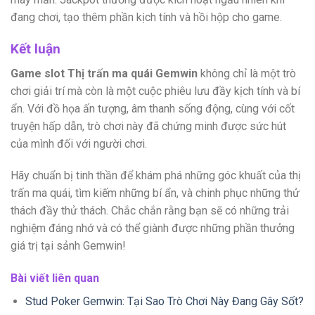
đang chơi, tạo thêm phần kịch tính và hồi hộp cho game.
Kết luận
Game slot Thị trấn ma quái Gemwin
không chỉ là một trò
chơi giải trí mà còn là một cuộc phiêu lưu đầy kịch tính và bí
ẩn. Với đồ họa ấn tượng, âm thanh sống động, cùng với cốt
truyện hấp dẫn, trò chơi này đã chứng minh được sức hút
của mình đối với người chơi.
Hãy chuẩn bị tinh thần để khám phá những góc khuất của thị
trấn ma quái, tìm kiếm những bí ẩn, và chinh phục những thử
thách đầy thử thách. Chắc chắn rằng bạn sẽ có những trải
nghiệm đáng nhớ và có thể giành được những phần thưởng
giá trị tại sảnh Gemwin!
Bài viết liên quan
Stud Poker Gemwin: Tại Sao Trò Chơi Này Đang Gây Sốt?