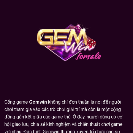
Cổng game
Gemwin
không chỉ đơn thuần là nơi để người
chơi tham gia vào các trò chơi giải trí mà còn là một cộng
đồng gắn kết giữa các game thủ. Ở đây, người dùng có cơ
hội giao lưu, chia sẻ kinh nghiệm và chiến thuật chơi game
với nhau. Đặc biệt, Gemwin thường xuyên tổ chức các sự