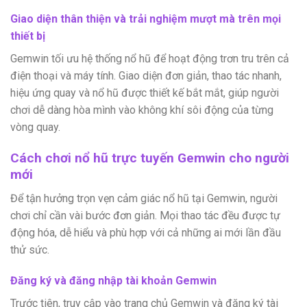
Giao diện thân thiện và trải nghiệm mượt mà trên mọi
thiết bị
Gemwin tối ưu hệ thống nổ hũ để hoạt động trơn tru trên cả
điện thoại và máy tính. Giao diện đơn giản, thao tác nhanh,
hiệu ứng quay và nổ hũ được thiết kế bắt mắt, giúp người
chơi dễ dàng hòa mình vào không khí sôi động của từng
vòng quay.
Cách chơi nổ hũ trực tuyến Gemwin cho người
mới
Để tận hưởng trọn vẹn cảm giác nổ hũ tại Gemwin, người
chơi chỉ cần vài bước đơn giản. Mọi thao tác đều được tự
động hóa, dễ hiểu và phù hợp với cả những ai mới lần đầu
thử sức.
Đăng ký và đăng nhập tài khoản Gemwin
Trước tiên, truy cập vào trang chủ Gemwin và đăng ký tài