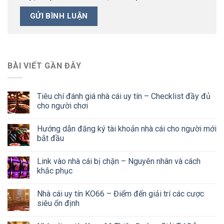
BÀI VIẾT GẦN ĐÂY
Tiêu chí đánh giá nhà cái uy tín – Checklist đầy đủ
cho người chơi
Hướng dẫn đăng ký tài khoản nhà cái cho người mới
bắt đầu
Link vào nhà cái bị chặn – Nguyên nhân và cách
khắc phục
Nhà cái uy tín KO66 – Điểm đến giải trí các cược
siêu ổn định