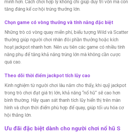
minh hơn. Cách chơi hợp lý không chỉ giúp duy trì vốn mà còn
tăng đáng kể cơ hội trúng thưởng lớn.
Chọn game có vòng thưởng và tính năng đặc biệt
Những trò có vòng quay miễn phí, biểu tượng Wild và Scatter
thường giúp người chơi nhân đôi phần thưởng hoặc kích
hoạt jackpot nhanh hơn. Nên ưu tiên các game có nhiều tính
năng phụ để tăng khả năng trúng lớn mà không cần cược
quá cao.
Theo dõi thời điểm jackpot tích lũy cao
Kinh nghiệm từ người chơi lâu năm cho thấy, khi quỹ jackpot
trong trò chơi đạt giá trị lớn, khả năng “nổ hũ” sẽ cao hơn
bình thường. Hãy quan sát thanh tích lũy hiển thị trên màn
hình và chọn thời điểm phù hợp để quay, giúp tối ưu hóa cơ
hội thắng lớn.
Ưu đãi đặc biệt dành cho người chơi nổ hũ S