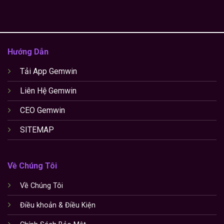
Hướng Dẫn
Tải App Gemwin
Liên Hệ Gemwin
CEO Gemwin
SITEMAP
Về Chúng Tôi
Về Chúng Tôi
Điều khoản & Điều Kiện