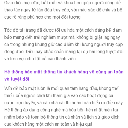
Giao diện hiện đại, bắt mắt và khoa học giúp người dùng dễ
thao tác ngay từ lần đầu truy cập, với màu sắc dễ chịu và bố
cục rõ ràng phù hợp cho mọi đối tượng.
Tốc độ tải trang đã được tối ưu hóa một cách đáng kể, đảm
bảo mang đến trải nghiệm mượt mà, không bị giật lag ngay
cả trong những khung giờ cao điểm khi lượng người truy cập
đông đảo. Điều này chắc chắn mang lại sự hài lòng tuyệt đối
và trọn vẹn cho tất cả các thành viên.
Hệ thống bảo mật thông tin khách hàng vô cùng an toàn
và tuyệt đối
Vấn đề bảo mật luôn là mối quan tâm hàng đầu, không thể
thiếu, của người chơi khi tham gia vào các hoạt động cá
cược trực tuyến, và các nhà cái thì hoàn toàn hiểu rõ điều này.
Hệ thống áp dụng công nghệ mã hóa tiên tiến nhất hiện tại
nhằm bảo vệ toàn bộ thông tin cá nhân và lịch sử giao dịch
của khách hàng một cách an toàn và hiệu quả.