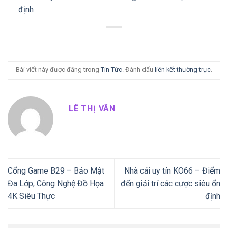
định
Bài viết này được đăng trong
Tin Tức
. Đánh dấu
liên kết thường trực
.
LÊ THỊ VÂN
Cổng Game B29 – Bảo Mật
Nhà cái uy tín KO66 – Điểm
Đa Lớp, Công Nghệ Đồ Họa
đến giải trí các cược siêu ổn
4K Siêu Thực
định