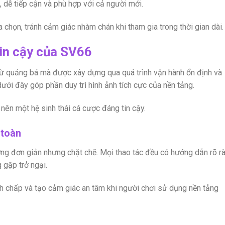
, dễ tiếp cận và phù hợp với cả người mới.
chọn, tránh cảm giác nhàm chán khi tham gia trong thời gian dài.
tin cậy của SV66
từ quảng bá mà được xây dựng qua quá trình vận hành ổn định và
ưới đây góp phần duy trì hình ảnh tích cực của nền tảng.
 nên một hệ sinh thái cá cược đáng tin cậy.
 toàn
ng đơn giản nhưng chặt chẽ. Mọi thao tác đều có hướng dẫn rõ rà
 gặp trở ngại.
anh chấp và tạo cảm giác an tâm khi người chơi sử dụng nền tảng