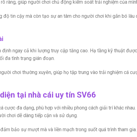
 rõ ràng, giúp người chơi chủ động kiểm soát trải nghiệm của mìn
g độ tin cậy mà còn tạo sự an tâm cho người chơi khi gắn bó lâu 
ài
 định ngay cả khi lượng truy cập tăng cao. Hạ tầng kỹ thuật được
i đa tình trạng gián đoạn.
người chơi thường xuyên, giúp họ tập trung vào trải nghiệm cá cư
diện tại nhà cái uy tín SV66
cá cược đa dạng, phù hợp với nhiều phong cách giải trí khác nhau.
ười chơi dễ dàng tiếp cận và sử dụng.
, đảm bảo sự mượt mà và liền mạch trong suốt quá trình tham gia.