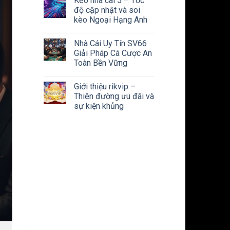
Keo nha cai 5 – Tốc
độ cập nhật và soi
kèo Ngoại Hạng Anh
Nhà Cái Uy Tín SV66
Giải Pháp Cá Cược An
Toàn Bền Vững
Giới thiệu rikvip –
Thiên đường ưu đãi và
sự kiện khủng