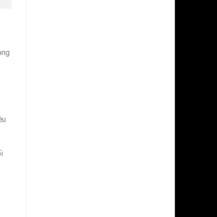
ong
ều
i