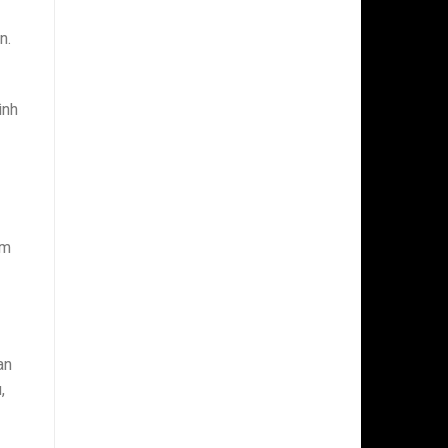
n.
ình
ảm
an
,