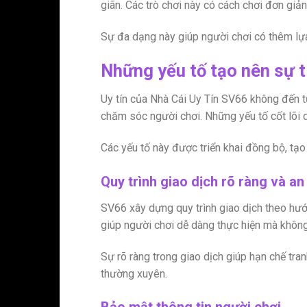
giãn. Các trò chơi này có cách chơi đơn giản
Sự đa dạng này giúp người chơi có thêm lựa 
Những yếu tố tạo nên sự 
Uy tín của Nhà Cái Uy Tín SV66 không đến 
chăm sóc người chơi. Những yếu tố cốt lõi d
Các yếu tố này được triển khai đồng bộ, tạo
Quy trình giao dịch rõ ràng và an
SV66 xây dựng quy trình giao dịch theo hướ
giúp người chơi dễ dàng thực hiện mà không
Sự rõ ràng trong giao dịch giúp hạn chế tr
thường xuyên.