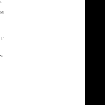
h.
dài
 tối
ợc