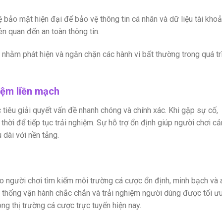
bảo mật hiện đại để bảo vệ thông tin cá nhân và dữ liệu tài khoả
iên quan đến an toàn thông tin.
 nhằm phát hiện và ngăn chặn các hành vi bất thường trong quá tr
hiệm liền mạch
tiêu giải quyết vấn đề nhanh chóng và chính xác. Khi gặp sự cố,
hời để tiếp tục trải nghiệm. Sự hỗ trợ ổn định giúp người chơi c
 dài với nền tảng.
o người chơi tìm kiếm môi trường cá cược ổn định, minh bạch và 
ệ thống vận hành chắc chắn và trải nghiệm người dùng được tối ưu
ng thị trường cá cược trực tuyến hiện nay.