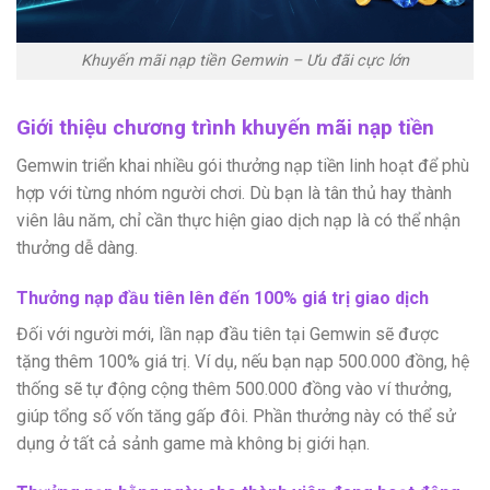
Khuyến mãi nạp tiền Gemwin – Ưu đãi cực lớn
Giới thiệu chương trình khuyến mãi nạp tiền
Gemwin triển khai nhiều gói thưởng nạp tiền linh hoạt để phù
hợp với từng nhóm người chơi. Dù bạn là tân thủ hay thành
viên lâu năm, chỉ cần thực hiện giao dịch nạp là có thể nhận
thưởng dễ dàng.
Thưởng nạp đầu tiên lên đến 100% giá trị giao dịch
Đối với người mới, lần nạp đầu tiên tại Gemwin sẽ được
tặng thêm 100% giá trị. Ví dụ, nếu bạn nạp 500.000 đồng, hệ
thống sẽ tự động cộng thêm 500.000 đồng vào ví thưởng,
giúp tổng số vốn tăng gấp đôi. Phần thưởng này có thể sử
dụng ở tất cả sảnh game mà không bị giới hạn.