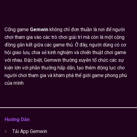
Cổng game
Gemwin
không chỉ đơn thuần là nơi để người
chơi tham gia vào các trò chơi giải trí mà còn là một cộng
đồng gắn kết giữa các game thủ. Ở đây, người dùng có cơ
hội giao lưu, chia sẻ kinh nghiệm và chiến thuật chơi game
với nhau. Đặc biệt, Gemwin thường xuyên tổ chức các sự
kiện lớn với phần thưởng hấp dẫn, tạo thêm động lực cho
người chơi tham gia và khám phá thế giới game phong phú
của mình.
Hướng Dẫn
Tải App Gemwin