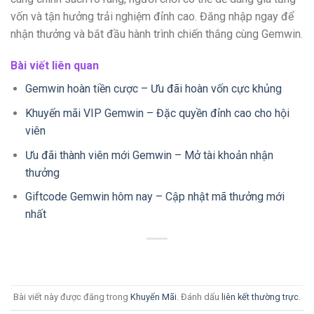
vốn và tận hưởng trải nghiệm đỉnh cao. Đăng nhập ngay để
nhận thưởng và bắt đầu hành trình chiến thắng cùng Gemwin.
Bài viết liên quan
Gemwin hoàn tiền cược – Ưu đãi hoàn vốn cực khủng
Khuyến mãi VIP Gemwin – Đặc quyền đỉnh cao cho hội
viên
Ưu đãi thành viên mới Gemwin – Mở tài khoản nhận
thưởng
Giftcode Gemwin hôm nay – Cập nhật mã thưởng mới
nhất
Bài viết này được đăng trong
Khuyến Mãi
. Đánh dấu
liên kết thường trực
.