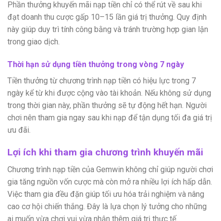
Phần thưởng khuyến mãi nạp tiền chỉ có thể rút về sau khi
đạt doanh thu cược gấp 10–15 lần giá trị thưởng. Quy định
này giúp duy trì tính công bằng và tránh trường hợp gian lận
trong giao dịch.
Thời hạn sử dụng tiền thưởng trong vòng 7 ngày
Tiền thưởng từ chương trình nạp tiền có hiệu lực trong 7
ngày kể từ khi được cộng vào tài khoản. Nếu không sử dụng
trong thời gian này, phần thưởng sẽ tự động hết hạn. Người
chơi nên tham gia ngay sau khi nạp để tận dụng tối đa giá trị
ưu đãi.
Lợi ích khi tham gia chương trình khuyến mãi
Chương trình nạp tiền của Gemwin không chỉ giúp người chơi
gia tăng nguồn vốn cược mà còn mở ra nhiều lợi ích hấp dẫn.
Việc tham gia đều đặn giúp tối ưu hóa trải nghiệm và nâng
cao cơ hội chiến thắng. Đây là lựa chọn lý tưởng cho những
ai muốn vừa chơi vui vừa nhận thêm giá trị thực tế.