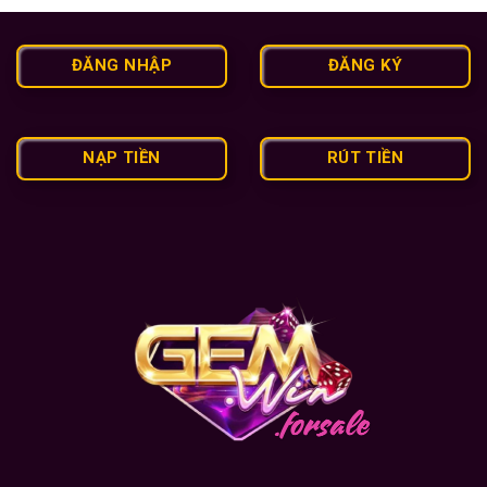
ĐĂNG NHẬP
ĐĂNG KÝ
NẠP TIỀN
RÚT TIỀN