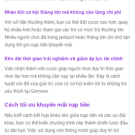
Nhân đôi cơ hội thắng lớn mà không cần tăng chi phí
Với số tiền thưởng thêm, bạn có thể đặt cược cao hơn, quay
hũ nhiều hơn hoặc tham gia các trò có mức trả thưởng lớn.
Nhiều người chơi đã trúng jackpot hoặc thắng lớn chỉ nhờ tận
dụng tốt gói nạp tiền khuyến mãi.
Kéo dài thời gian trải nghiệm và giảm áp lực tài chính
Việc nhận thêm vốn cược giúp người chơi duy trì thời gian
chơi lâu hơn mà không cần nạp lại nhiều lần. Đây là cách
tuyệt vời để vừa giải trí, vừa có cơ hội kiếm lời từ những trò
yêu thích tại Gemwin.
Cách tối ưu khuyến mãi nạp tiền
Nếu biết cách kết hợp khéo léo giữa nạp tiền và các ưu đãi
khác, bạn có thể biến chương trình này thành chiến lược đầu
tư dài hạn. Việc sử dụng vốn thông minh giúp duy trì lợi