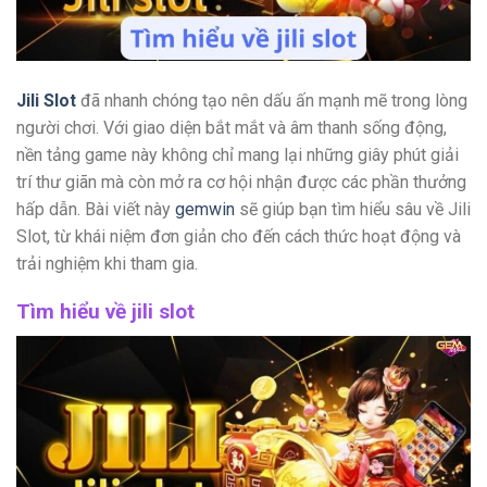
Jili Slot
đã nhanh chóng tạo nên dấu ấn mạnh mẽ trong lòng
người chơi. Với giao diện bắt mắt và âm thanh sống động,
nền tảng game này không chỉ mang lại những giây phút giải
trí thư giãn mà còn mở ra cơ hội nhận được các phần thưởng
hấp dẫn.
Bài viết này
gemwin
sẽ giúp bạn tìm hiểu sâu về Jili
Slot, từ khái niệm đơn giản cho đến cách thức hoạt động và
trải nghiệm khi tham gia.
Tìm hiểu về jili slot