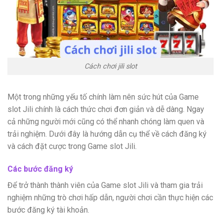
Cách chơi jili slot
Một trong những yếu tố chính làm nên sức hút của Game
slot Jili chính là cách thức chơi đơn giản và dễ dàng. Ngay
cả những người mới cũng có thể nhanh chóng làm quen và
trải nghiệm. Dưới đây là hướng dẫn cụ thể về cách đăng ký
và cách đặt cược trong Game slot Jili.
Các bước đăng ký
Để trở thành thành viên của Game slot Jili và tham gia trải
nghiệm những trò chơi hấp dẫn, người chơi cần thực hiện các
bước đăng ký tài khoản.