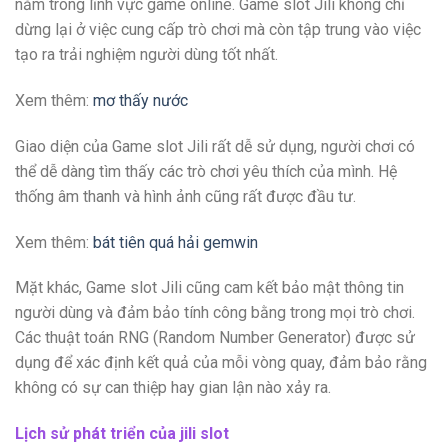
năm trong lĩnh vực game online. Game slot Jili không chỉ
dừng lại ở việc cung cấp trò chơi mà còn tập trung vào việc
tạo ra trải nghiệm người dùng tốt nhất.
Xem thêm:
mơ thấy nước
Giao diện của Game slot Jili rất dễ sử dụng, người chơi có
thể dễ dàng tìm thấy các trò chơi yêu thích của mình. Hệ
thống âm thanh và hình ảnh cũng rất được đầu tư.
Xem thêm:
bát tiên quá hải gemwin
Mặt khác, Game slot Jili cũng cam kết bảo mật thông tin
người dùng và đảm bảo tính công bằng trong mọi trò chơi.
Các thuật toán RNG (Random Number Generator) được sử
dụng để xác định kết quả của mỗi vòng quay, đảm bảo rằng
không có sự can thiệp hay gian lận nào xảy ra.
Lịch sử phát triển của jili slot