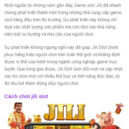
Khởi nguồn từ những năm gần đây, Game slot Jili đã nhanh
chóng phát triển thành một trong những nhà cung cấp game
slot hàng đầu trên thị trường. Sự phát triển này không chỉ
dựa vào chất lượng sản phẩm mà còn nhờ vào khả năng
nắm bắt xu hướng và nhu cầu của người chơi.
Sự phát triển không ngừng nghỉ này đã giúp Jili Slot chinh
phục hàng triệu người chơi trên toàn thế giới và khẳng định
được vị thế của mình trong ngành công nghiệp game trực
tuyến. Qua từng giai đoạn, Jili Slot luôn đổi mới và cập nhật
các trò chơi mới với nhiều thể loại và tính năng độc đáo, từ
đó thu hút thêm đông đảo người chơi.
Cách chơi jili slot