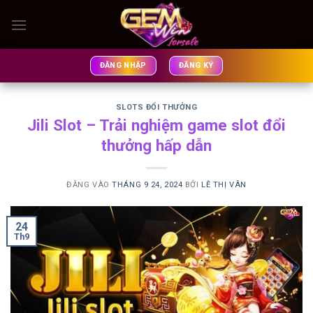
Bỏ
qua
nội
dung
ĐĂNG NHẬP
ĐĂNG KÝ
SLOTS ĐỔI THƯỞNG
Jili Slot – Trải nghiệm game slot đổi
thưởng hấp dẫn
ĐĂNG VÀO
THÁNG 9 24, 2024
BỞI
LÊ THỊ VÂN
24
Th9