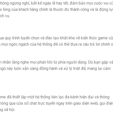
ông ngừng nghỉ, bất kể ngày lễ hay tết, đảm bảo mọi cuộc vui c
i lòng của khách hàng chính là thước đo thành công và là động lự
ch vụ.
qua quy trình tuyển chọn và đào tạo khắt khe về kiến thức game c
 mọi ngóc ngách của hệ thống để có thể đưa ra câu trả lời chính 
ên nhẫn lắng nghe mọi phản hồi từ phía người dùng. Dù bạn gặp v
ội ngũ này luôn sẵn sàng đồng hành và xử lý triệt để, mang lại cảm
ame đã thiết lập một hệ thống liên lạc đa kênh hiện đại và thông
thông qua cửa sổ chat trực tuyến ngay trên giao diện web, gọi điệ
g xã hội.