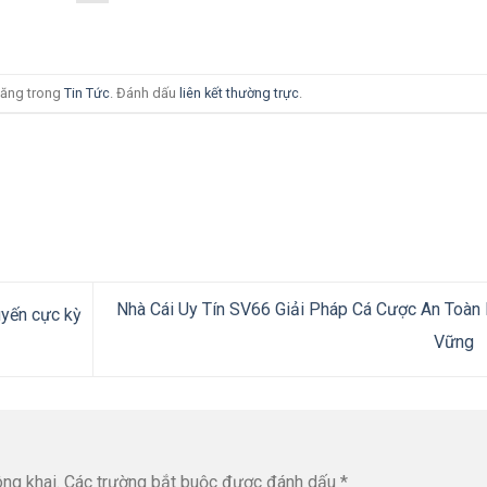
đăng trong
Tin Tức
. Đánh dấu
liên kết thường trực
.
Nhà Cái Uy Tín SV66 Giải Pháp Cá Cược An Toàn
tuyến cực kỳ
Vững
ng khai.
Các trường bắt buộc được đánh dấu
*