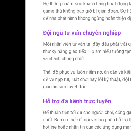
Hệ thống chăm sóc khách hàng hoạt động kh
game thủ không bao giờ bị gián đoạn. Sự hà
để nhà phát hành không ngừng hoàn thiện dị
Đội ngũ tư vấn chuyên nghiệp
Mỗi nhân viên tư vấn tại đây đều phải trải 
như kỹ năng giao tiếp. Họ am hiểu tường tận
và nhanh chóng nhất.
Thái độ phục vụ luôn niềm nở, ân cần và ki
đề về nạp rút, luật chơi hay lỗi kỹ thuật, đ
giác an tâm tuyệt đối.
Hỗ trợ đa kênh trực tuyến
Để thuận tiện tối đa cho người chơi, cổng g
suốt. Bạn có thể kết nối với bộ phận hỗ trợ 
hotline hoặc nhắn tin qua các ứng dụng mạn