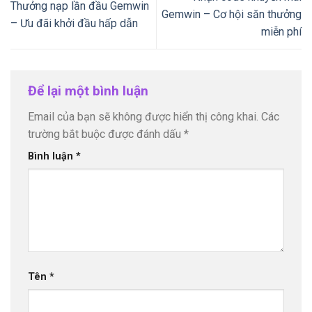
Thưởng nạp lần đầu Gemwin
Gemwin – Cơ hội săn thưởng
– Ưu đãi khởi đầu hấp dẫn
miễn phí
Để lại một bình luận
Email của bạn sẽ không được hiển thị công khai.
Các
trường bắt buộc được đánh dấu
*
Bình luận
*
Tên
*