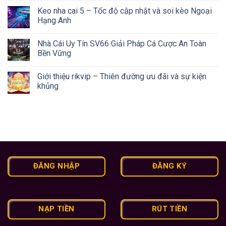
Keo nha cai 5 – Tốc độ cập nhật và soi kèo Ngoại
Hạng Anh
Nhà Cái Uy Tín SV66 Giải Pháp Cá Cược An Toàn
Bền Vững
Giới thiệu rikvip – Thiên đường ưu đãi và sự kiện
khủng
ĐĂNG NHẬP
ĐĂNG KÝ
NẠP TIỀN
RÚT TIỀN