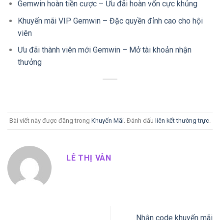
Gemwin hoàn tiền cược – Ưu đãi hoàn vốn cực khủng
Khuyến mãi VIP Gemwin – Đặc quyền đỉnh cao cho hội
viên
Ưu đãi thành viên mới Gemwin – Mở tài khoản nhận
thưởng
Bài viết này được đăng trong
Khuyến Mãi
. Đánh dấu
liên kết thường trực
.
LÊ THỊ VÂN
Nhận code khuyến mãi